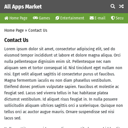
All Apps Market
Home Page
Games
Entertainment
E-mail
Securit
Home Page
»
Contact Us
Contact Us
Lorem ipsum dolor sit amet, consectetur adipiscing elit, sed do
eiusmod tempor incididunt ut labore et dolore magna aliqua. Orci
nulla pellentesque dignissim enim sit. Pellentesque nec nam
aliquam sem et tortor consequat id. Nisl tincidunt eget nullam non
nisi. Eget velit aliquet sagittis id consectetur purus ut faucibus.
Magna fermentum iaculis eu non diam phasellus vestibulum.
Eleifend donec pretium vulputate sapien. Faucibus et molestie ac
feugiat sed. Lacus sed viverra tellus in hac habitasse platea
dictumst vestibulum. Id aliquet risus feugiat in. In nulla posuere
sollicitudin aliquam ultrices sagittis orci a scelerisque. Quisque non
tellus orci ac auctor augue mauris. Ornare suspendisse sed nisi
lacus sed.