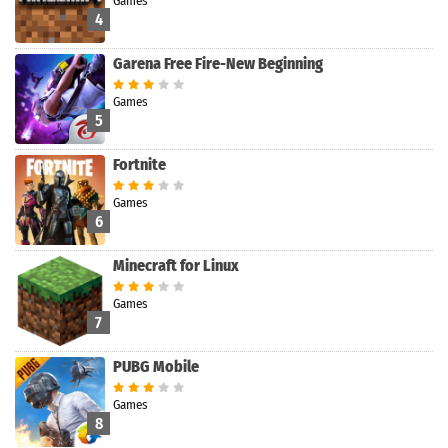
Games
4
Garena Free Fire-New Beginning
Games
5
Fortnite
Games
6
Minecraft for Linux
Games
7
PUBG Mobile
Games
8