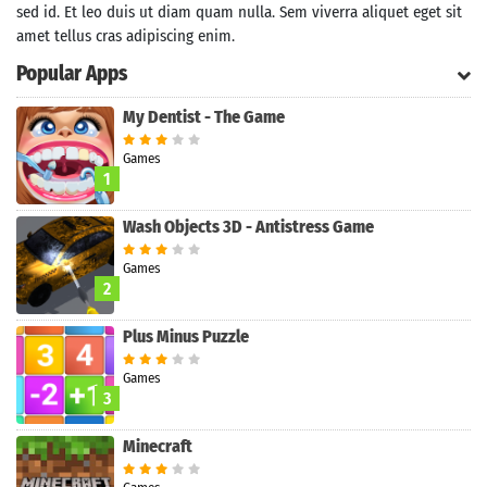
sed id. Et leo duis ut diam quam nulla. Sem viverra aliquet eget sit
amet tellus cras adipiscing enim.
Popular Apps
My Dentist - The Game
Games
1
Wash Objects 3D - Antistress Game
Games
2
Plus Minus Puzzle
Games
Search
3
Minecraft