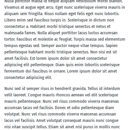
Nulla porttitor massa id neque aliquam vestibulum morbi blandit.
Vivamus at augue eget arcu. Eget nunc scelerisque viverra mauris in
aliquam sem fringilla. Risus nullam eget felis eget nunc lobortis.
Libero enim sed faucibus turpis in. Scelerisque in dictum non
consectetur a. Habitant morbi tristique senectus et netus et
malesuada fames. Nulla aliquet porttitor lacus luctus accumsan
tortor. Faucibus et molestie ac feugiat. Turpis massa sed elementum
tempus egestas sed. Semper auctor neque vitae tempus. Sapien
pellentesque habitant morbi tristique senectus. Non nisi est sit
amet facilisis. Est lorem ipsum dolor sit amet consectetur
adipiscing elit pellentesque. Diam quis enim lobortis scelerisque
fermentum dui faucibus in ornare. Lorem ipsum dolor sit amet
consectetur adipiscing elit.
Nunc sed id semper risus in hendrerit gravida. Tellus id interdum
velit laoreet. Congue mauris rhoncus aenean vel elit scelerisque
mauris pellentesque. Nunc vel risus commodo viverra maecenas
accumsan lacus vel facilisis. Donec et odio pellentesque diam
volutpat. Nunc vel risus commodo viverra maecenas accumsan
lacus vel facilisis. Amet volutpat consequat mauris nunc congue
nisi vitae suscipit tellus. Etiam sit amet nisl purus in mollis nunc