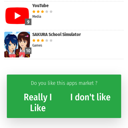
YouTube
Media
9
SAKURA School Simulator
Games
10
Do you like this apps market ?
Really I
I don't like
Like