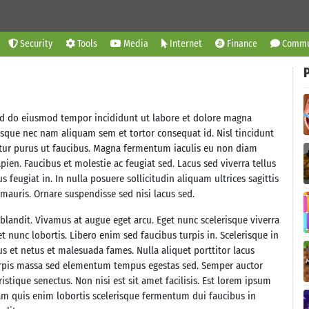
Security
Tools
Media
Internet
Finance
Commu
sed do eiusmod tempor incididunt ut labore et dolore magna
tesque nec nam aliquam sem et tortor consequat id. Nisl tincidunt
ctetur purus ut faucibus. Magna fermentum iaculis eu non diam
ien. Faucibus et molestie ac feugiat sed. Lacus sed viverra tellus
s feugiat in. In nulla posuere sollicitudin aliquam ultrices sagittis
 mauris. Ornare suspendisse sed nisi lacus sed.
landit. Vivamus at augue eget arcu. Eget nunc scelerisque viverra
et nunc lobortis. Libero enim sed faucibus turpis in. Scelerisque in
s et netus et malesuada fames. Nulla aliquet porttitor lacus
 Turpis massa sed elementum tempus egestas sed. Semper auctor
stique senectus. Non nisi est sit amet facilisis. Est lorem ipsum
iam quis enim lobortis scelerisque fermentum dui faucibus in