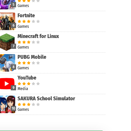
5
Games
Fortnite
6
Games
Minecraft for Linux
7
Games
PUBG Mobile
8
Games
YouTube
9
Media
SAKURA School Simulator
10
Games