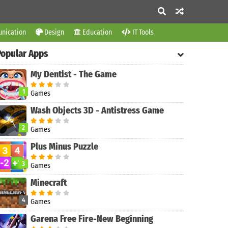
nication
Design
Education
IT Tools
Popular Apps
My Dentist - The Game
1
Games
Wash Objects 3D - Antistress Game
2
Games
Plus Minus Puzzle
3
Games
Minecraft
4
Games
Garena Free Fire-New Beginning