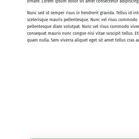
ornare. Lorem ipsum dolor sit amet consectetur adipiscing 
Nunc sed id semper risus in hendrerit gravida. Tellus id i
scelerisque mauris pellentesque. Nunc vel risus commodo v
pellentesque diam volutpat. Nunc vel risus commodo viver
consequat mauris nunc congue nisi vitae suscipit tellus. Et
quam nulla. Sem viverra aliquet eget sit amet tellus cras a
Search