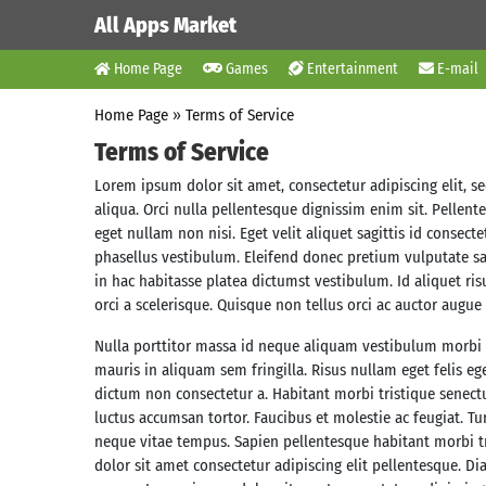
All Apps Market
Home Page
Games
Entertainment
E-mail
Home Page
»
Terms of Service
Terms of Service
Lorem ipsum dolor sit amet, consectetur adipiscing elit, 
aliqua. Orci nulla pellentesque dignissim enim sit. Pellen
eget nullam non nisi. Eget velit aliquet sagittis id conse
phasellus vestibulum. Eleifend donec pretium vulputate sap
in hac habitasse platea dictumst vestibulum. Id aliquet risu
orci a scelerisque. Quisque non tellus orci ac auctor augue
Nulla porttitor massa id neque aliquam vestibulum morbi b
mauris in aliquam sem fringilla. Risus nullam eget felis eg
dictum non consectetur a. Habitant morbi tristique senectu
luctus accumsan tortor. Faucibus et molestie ac feugiat.
neque vitae tempus. Sapien pellentesque habitant morbi tri
dolor sit amet consectetur adipiscing elit pellentesque. D